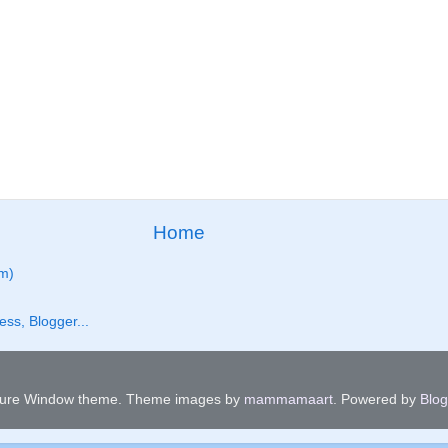
Home
m)
ture Window theme. Theme images by
mammamaart
. Powered by
Blog