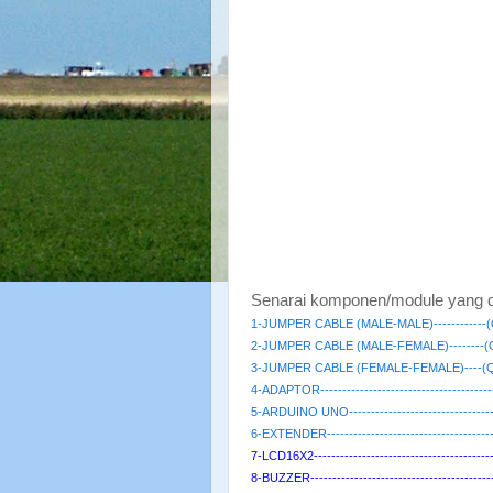
Senarai komponen/module yang d
1-JUMPER CABLE (MALE-MALE)------------(Q
2-JUMPER CABLE (MALE-FEMALE)--------(QT
3-JUMPER CABLE (FEMALE-FEMALE)----(QTY
4-ADAPTOR-------------------------------------
5-ARDUINO UNO--------------------------------
6-EXTENDER------------------------------------
7-LCD16X2--------------------------------------
8-BUZZER---------------------------------------