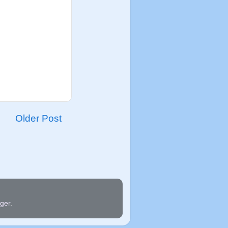
Older Post
ger
.