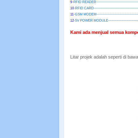
9
-RFID READER--------------------------------
10
-RFID CARD----------------------------------
11
-GSM MODEM---------------------------------
12
-5V POWER MODULE------------------------
Kami ada menjual semua kompon
Litar projek adalah seperti di bawa