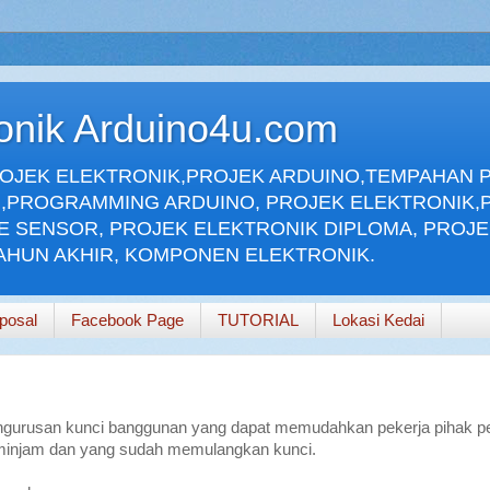
ronik Arduino4u.com
ROJEK ELEKTRONIK,PROJEK ARDUINO,TEMPAHAN 
,PROGRAMMING ARDUINO, PROJEK ELEKTRONIK,
E SENSOR, PROJEK ELEKTRONIK DIPLOMA, PROJ
TAHUN AKHIR, KOMPONEN ELEKTRONIK.
posal
Facebook Page
TUTORIAL
Lokasi Kedai
pengurusan kunci banggunan yang dapat memudahkan pekerja pihak 
minjam dan yang sudah memulangkan kunci.