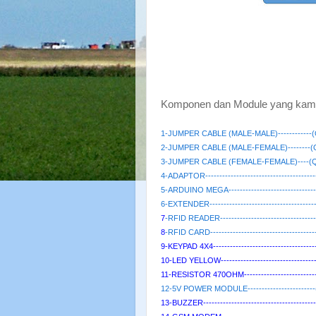
Komponen dan Module yang kami g
1-JUMPER CABLE (MALE-MALE)------------(Q
2-JUMPER CABLE (MALE-FEMALE)--------(QT
3-JUMPER CABLE (FEMALE-FEMALE)----(QTY
4-ADAPTOR-------------------------------------
5-
ARDUINO MEGA------------------------------
6-EXTENDER------------------------------------
7
-RFID READER--------------------------------
8
-RFID CARD------------------------------------
9-KEYPAD 4X4-----------------------------------
10-LED YELLOW--------------------------------
11-RESISTOR 470OHM-------------------------
12
-5V POWER MODULE------------------------
13-BUZZER--------------------------------------