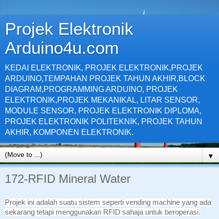
Projek Elektronik
Arduino4u.com
KEDAI ELEKTRONIK, PROJEK ELEKTRONIK,PROJEK
ARDUINO,TEMPAHAN PROJEK TAHUN AKHIR,BLOCK
DIAGRAM,PROGRAMMING ARDUINO, PROJEK
ELEKTRONIK,PROJEK MEKANIKAL, LITAR SENSOR,
MODULE SENSOR, PROJEK ELEKTRONIK DIPLOMA,
PROJEK ELEKTRONIK POLITEKNIK, PROJEK TAHUN
AKHIR, KOMPONEN ELEKTRONIK.
▼
172-RFID Mineral Water
Projek ini adalah suatu sistem seperti vending machine yang ada
sekarang tetapi menggunakan RFID sahaja untuk beroperasi.