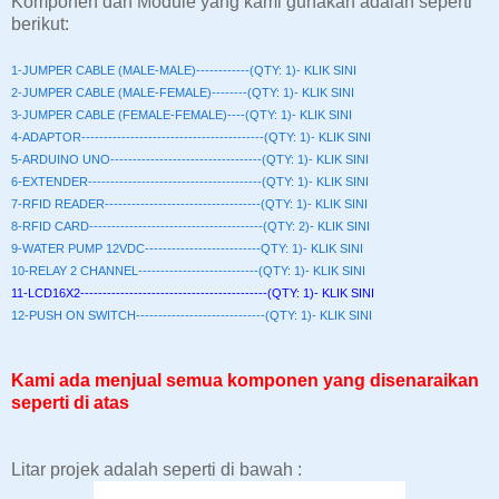
Komponen dan Module yang kami gunakan adalah seperti
berikut:
1-JUMPER CABLE (MALE-MALE)------------(QTY: 1)- KLIK SINI
2-JUMPER CABLE (MALE-FEMALE)--------(QTY: 1)- KLIK SINI
3-JUMPER CABLE (FEMALE-FEMALE)----(QTY: 1)- KLIK SINI
4-ADAPTOR-----------------------------------------(QTY: 1)- KLIK SINI
5-ARDUINO UNO----------------------------------(QTY: 1)- KLIK SINI
6-EXTENDER---------------------------------------(QTY: 1)- KLIK SINI
7-RFID READER-----------------------------------(QTY: 1)- KLIK SINI
8-RFID CARD---------------------------------------(QTY: 2)- KLIK SINI
9
-WATER PUMP 12VDC--------------------------QTY: 1)- KLIK SINI
10
-RELAY 2 CHANNEL---------------------------(QTY: 1)- KLIK SINI
11-LCD16X2------------------------------------------(QTY: 1)- KLIK SINI
12-PUSH ON SWITCH-----------------------------(QTY: 1)- KLIK SINI
Kami ada menjual semua komponen yang disenaraikan
seperti di atas
Litar projek adalah seperti di bawah :