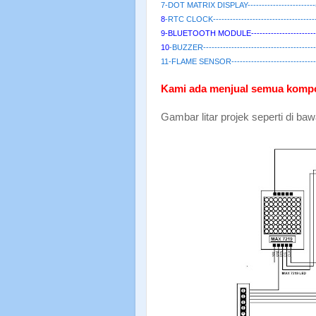
7-DOT MATRIX DISPLAY------------------------
8
-RTC CLOCK-----------------------------------
9-BLUETOOTH MODULE-----------------------
10
-BUZZER--------------------------------------
11
-FLAME SENSOR-----------------------------
Kami ada menjual semua kompon
Gambar litar projek seperti di baw