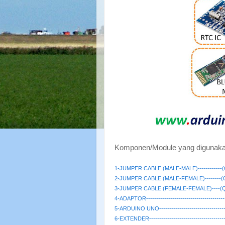
Komponen/Module yang digunakan d
1-JUMPER CABLE (MALE-MALE)------------(Q
2-JUMPER CABLE (MALE-FEMALE)--------(QT
3-JUMPER CABLE (FEMALE-FEMALE)----(QTY
4-ADAPTOR-------------------------------------
5-ARDUINO UNO--------------------------------
6-EXTENDER------------------------------------